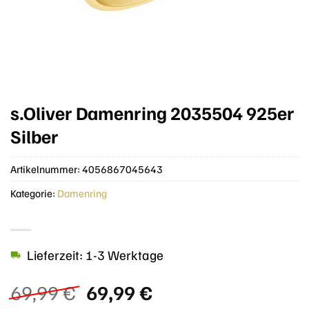
s.Oliver Damenring 2035504 925er
Silber
Artikelnummer:
4056867045643
Kategorie:
Damenring
Lieferzeit: 1-3 Werktage
Ursprünglicher
Aktueller
69,99
€
69,99
€