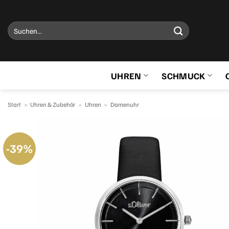
Zum
Inhalt
Suchen
springen
nach:
UHREN
SCHMUCK
Start
»
Uhren & Zubehör
»
Uhren
»
Damenuhr
-39%