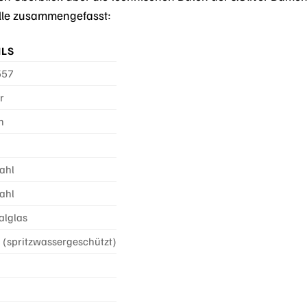
elle zusammengefasst:
ILS
557
r
n
ahl
ahl
alglas
 (spritzwassergeschützt)