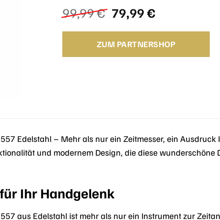
Ursprünglicher
Aktueller
99,99
€
79,99
€
Preis
Preis
war:
ist:
ZUM PARTNERSHOP
99,99 €
79,99 €.
57 Edelstahl – Mehr als nur ein Zeitmesser, ein Ausdruck Ih
ktionalität und modernem Design, die diese wunderschöne 
 für Ihr Handgelenk
57 aus Edelstahl ist mehr als nur ein Instrument zur Zeitanz