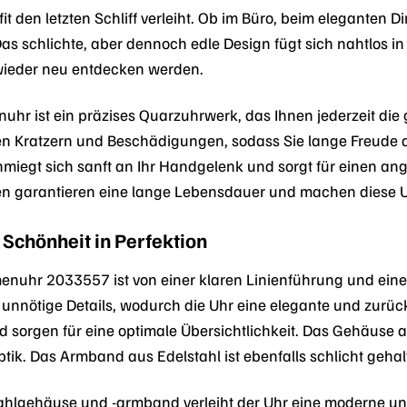
it den letzten Schliff verleiht. Ob im Büro, beim eleganten Di
Das schlichte, aber dennoch edle Design fügt sich nahtlos in 
wieder neu entdecken werden.
hr ist ein präzises Quarzuhrwerk, das Ihnen jederzeit die 
nen Kratzern und Beschädigungen, sodass Sie lange Freude
miegt sich sanft an Ihr Handgelenk und sorgt für einen an
n garantieren eine lange Lebensdauer und machen diese Uhr 
 Schönheit in Perfektion
enuhr 2033557 ist von einer klaren Linienführung und einer ze
 unnötige Details, wodurch die Uhr eine elegante und zurüc
d sorgen für eine optimale Übersichtlichkeit. Das Gehäuse a
tik. Das Armband aus Edelstahl ist ebenfalls schlicht geha
ahlgehäuse und -armband verleiht der Uhr eine moderne und 