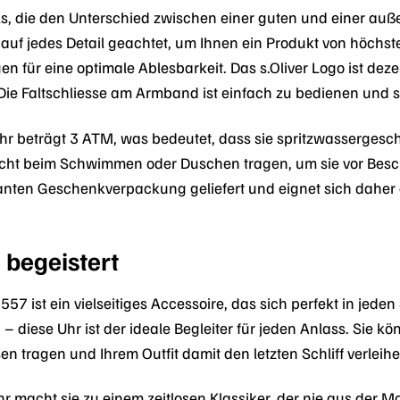
ails, die den Unterschied zwischen einer guten und einer a
jedes Detail geachtet, um Ihnen ein Produkt von höchster Q
en für eine optimale Ablesbarkeit. Das s.Oliver Logo ist dezen
 Die Faltschliesse am Armband ist einfach zu bedienen und 
hr beträgt 3 ATM, was bedeutet, dass sie spritzwassergesch
 nicht beim Schwimmen oder Duschen tragen, um sie vor Bes
anten Geschenkverpackung geliefert und eignet sich daher
e begeistert
7 ist ein vielseitiges Accessoire, das sich perfekt in jeden 
diese Uhr ist der ideale Begleiter für jeden Anlass. Sie könn
n tragen und Ihrem Outfit damit den letzten Schliff verleihe
hr macht sie zu einem zeitlosen Klassiker, der nie aus der 