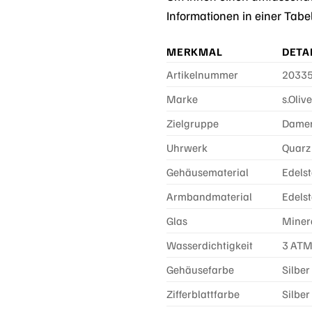
Informationen in einer Tab
MERKMAL
DETA
Artikelnummer
2033
Marke
s.Olive
Zielgruppe
Dame
Uhrwerk
Quarz
Gehäusematerial
Edelst
Armbandmaterial
Edelst
Glas
Miner
Wasserdichtigkeit
3 ATM
Gehäusefarbe
Silber
Zifferblattfarbe
Silber