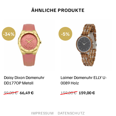
ÄHNLICHE PRODUKTE
-34%
-5%
Daisy Dixon Damenuhr
Laimer Damenuhr ELLY U-
DD177OP Metall
0089 Holz
Ursprünglicher
Aktueller
Ursprünglicher
Aktueller
99,00
€
66,49
€
159,00
€
159,00
€
Preis
Preis
Preis
Preis
war:
ist:
war:
ist:
99,00 €
66,49 €.
159,00 €
159,00 €.
IMPRESSUM
DATENSCHUTZ