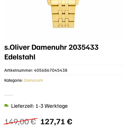
s.Oliver Damenuhr 2035433
Edelstahl
Artikelnummer:
4056867045438
Kategorie:
Damenuhr
Lieferzeit: 1-3 Werktage
Ursprünglicher
Aktueller
149,00
€
127,71
€