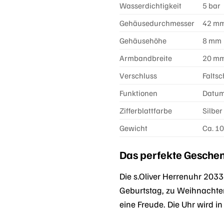
Wasserdichtigkeit
5 bar
Gehäusedurchmesser
42 m
Gehäusehöhe
8 mm
Armbandbreite
20 m
Verschluss
Faltsc
Funktionen
Datum
Zifferblattfarbe
Silber
Gewicht
Ca. 10
Das perfekte Gesche
Die s.Oliver Herrenuhr 2033
Geburtstag, zu Weihnachten
eine Freude. Die Uhr wird i