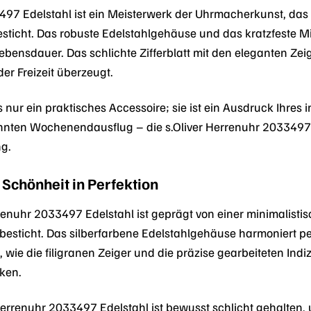
3497 Edelstahl ist ein Meisterwerk der Uhrmacherkunst, da
esticht. Das robuste Edelstahlgehäuse und das kratzfeste 
bensdauer. Das schlichte Zifferblatt mit den eleganten Zeige
er Freizeit überzeugt.
s nur ein praktisches Accessoire; sie ist ein Ausdruck Ihres
nnten Wochenendausflug – die s.Oliver Herrenuhr 2033497 Ed
g.
 Schönheit in Perfektion
renuhr 2033497 Edelstahl ist geprägt von einer minimalistisc
ticht. Das silberfarbene Edelstahlgehäuse harmoniert per
ls, wie die filigranen Zeiger und die präzise gearbeiteten I
cken.
r Herrenuhr 2033497 Edelstahl ist bewusst schlicht gehalten,