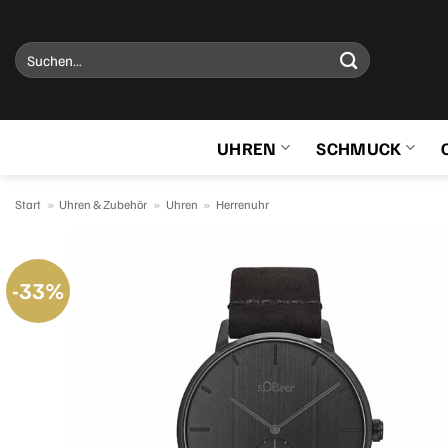
Zum
Inhalt
Suchen
springen
nach:
UHREN
SCHMUCK
Start
»
Uhren & Zubehör
»
Uhren
»
Herrenuhr
-33%