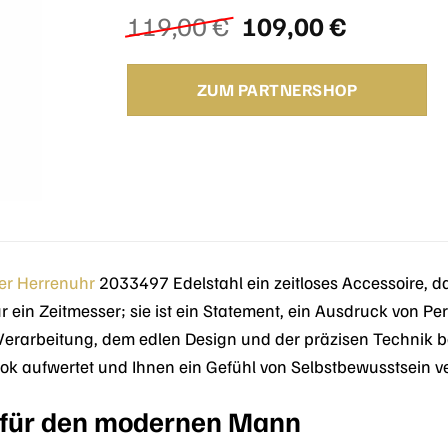
Ursprünglicher
Aktuelle
119,00
€
109,00
€
Preis
Preis
war:
ist:
ZUM PARTNERSHOP
119,00 €
109,00 €
er
Herrenuhr
2033497 Edelstahl ein zeitloses Accessoire, das
r ein Zeitmesser; sie ist ein Statement, ein Ausdruck von Per
erarbeitung, dem edlen Design und der präzisen Technik beg
k aufwertet und Ihnen ein Gefühl von Selbstbewusstsein ver
z für den modernen Mann