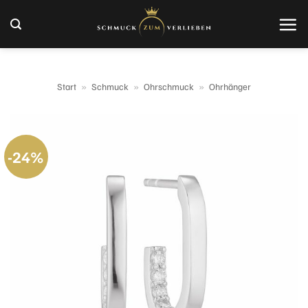
Zum
Inhalt
springen
Start
»
Schmuck
»
Ohrschmuck
»
Ohrhänger
-24%