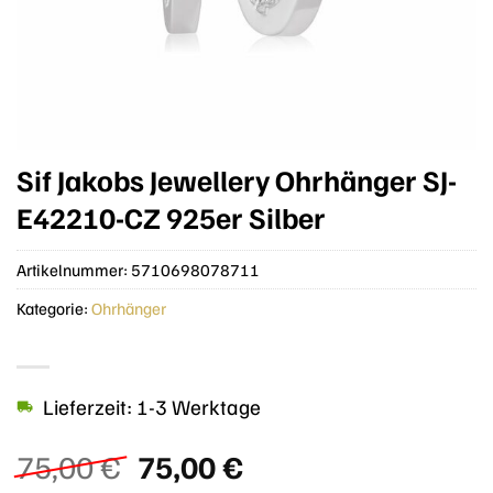
Sif Jakobs Jewellery Ohrhänger SJ-
E42210-CZ 925er Silber
Artikelnummer:
5710698078711
Kategorie:
Ohrhänger
Lieferzeit: 1-3 Werktage
Ursprünglicher
Aktueller
75,00
€
75,00
€