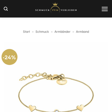
Zum
Inhalt
springen
Start
»
Schmuck
»
Armbänder
»
Armband
-24%