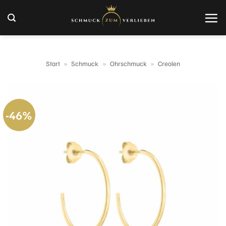
Zum
Inhalt
springen
Start
»
Schmuck
»
Ohrschmuck
»
Creolen
-46%