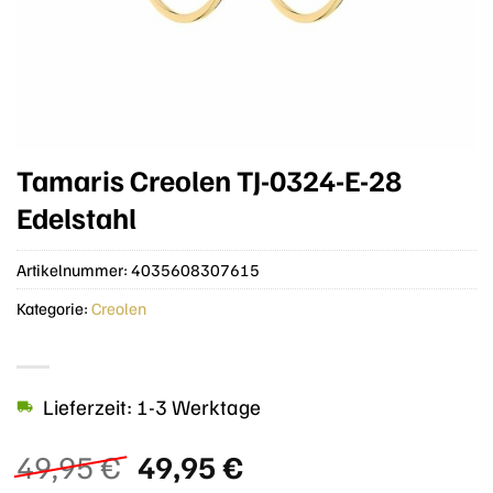
Tamaris Creolen TJ-0324-E-28
Edelstahl
Artikelnummer:
4035608307615
Kategorie:
Creolen
Lieferzeit: 1-3 Werktage
Ursprünglicher
Aktueller
49,95
€
49,95
€