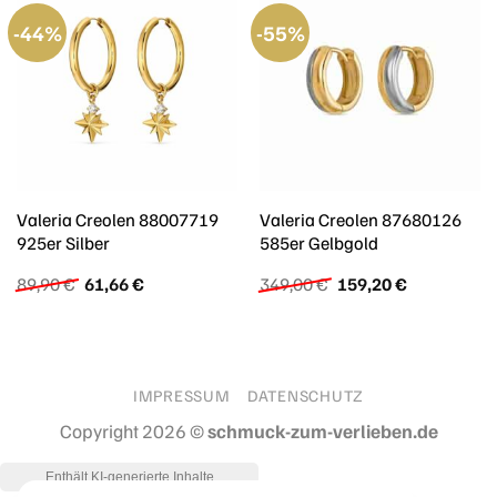
-44%
-55%
Valeria Creolen 88007719
Valeria Creolen 87680126
925er Silber
585er Gelbgold
Ursprünglicher
Aktueller
Ursprünglicher
Aktueller
89,90
€
61,66
€
349,00
€
159,20
€
Preis
Preis
Preis
Preis
war:
ist:
war:
ist:
89,90 €
61,66 €.
349,00 €
159,20 €.
IMPRESSUM
DATENSCHUTZ
Copyright 2026 ©
schmuck-zum-verlieben.de