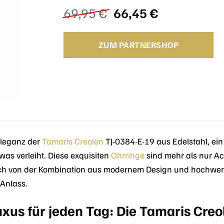
Ursprünglicher
Aktueller
69,95
€
66,45
€
Preis
Preis
war:
ist:
ZUM PARTNERSHOP
69,95 €
66,45 €.
Eleganz der
Tamaris
Creolen
TJ-0384-E-19 aus Edelstahl, ein
was verleiht. Diese exquisiten
Ohrringe
sind mehr als nur Acc
 sich von der Kombination aus modernem Design und hochwer
 Anlass.
xus für jeden Tag: Die Tamaris Creo