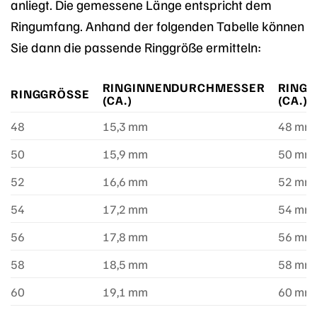
anliegt. Die gemessene Länge entspricht dem
Ringumfang. Anhand der folgenden Tabelle können
Sie dann die passende Ringgröße ermitteln:
RINGINNENDURCHMESSER
RING
RINGGRÖSSE
(CA.)
(CA.)
48
15,3 mm
48 mm
50
15,9 mm
50 mm
52
16,6 mm
52 mm
54
17,2 mm
54 mm
56
17,8 mm
56 mm
58
18,5 mm
58 mm
60
19,1 mm
60 mm