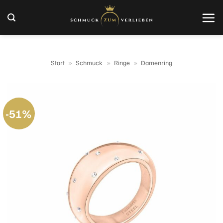
Zum
Inhalt
springen
Start
»
Schmuck
»
Ringe
»
Damenring
-51%