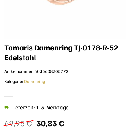
Tamaris Damenring TJ-0178-R-52
Edelstahl
Artikelnummer:
4035608305772
Kategorie:
Damenring
Lieferzeit: 1-3 Werktage
Ursprünglicher
Aktueller
69,95
€
30,83
€