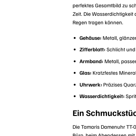
perfektes Gesamtbild zu sch
Zeit. Die Wasserdichtigkeit
Regen tragen können.
Gehäuse:
Metall, glänzen
Zifferblatt:
Schlicht und 
Armband:
Metall, passe
Glas:
Kratzfestes Minera
Uhrwerk:
Präzises Quar
Wasserdichtigkeit:
Spri
Ein Schmuckstüc
Die Tamaris Damenuhr TT-009
Büro, beim Abendessen mit Fr