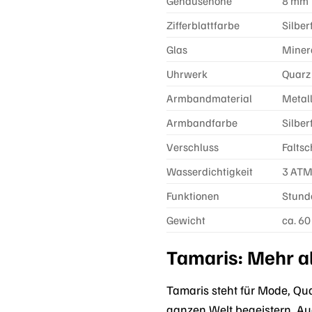
Gehäusehöhe
8 mm
Zifferblattfarbe
Silber
Glas
Miner
Uhrwerk
Quarz
Armbandmaterial
Metal
Armbandfarbe
Silber
Verschluss
Faltsc
Wasserdichtigkeit
3 ATM
Funktionen
Stund
Gewicht
ca. 6
Tamaris: Mehr a
Tamaris steht für Mode, Qua
ganzen Welt begeistern. Auc