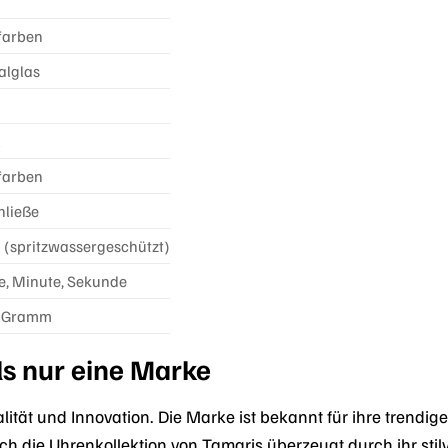
farben
alglas
l
farben
hließe
 (spritzwassergeschützt)
e, Minute, Sekunde
0 Gramm
ls nur eine Marke
lität und Innovation. Die Marke ist bekannt für ihre trendi
h die Uhrenkollektion von Tamaris überzeugt durch ihr stil