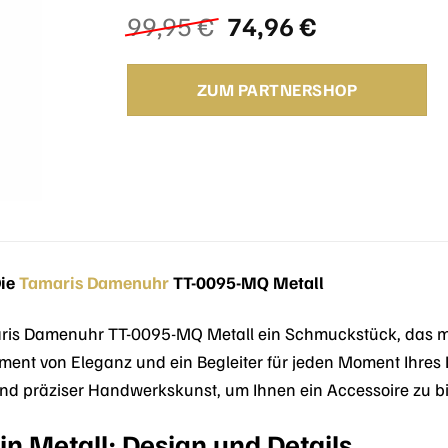
Ursprünglicher
Aktueller
99,95
€
74,96
€
Preis
Preis
war:
ist:
ZUM PARTNERSHOP
99,95 €
74,96 €.
Die
Tamaris
Damenuhr
TT-0095-MQ Metall
ris Damenuhr TT-0095-MQ Metall ein Schmuckstück, das mehr 
tement von Eleganz und ein Begleiter für jeden Moment Ihres
nd präziser Handwerkskunst, um Ihnen ein Accessoire zu bi
in Metall: Design und Details