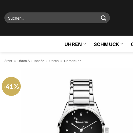
Zum
Inhalt
Suchen
springen
nach:
UHREN
SCHMUCK
Start
»
Uhren & Zubehör
»
Uhren
»
Damenuhr
-41%