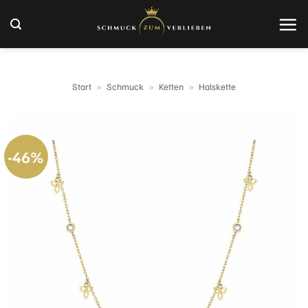
Zum
Inhalt
springen
Start
»
Schmuck
»
Ketten
»
Halskette
-46%