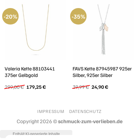
-20%
-35%
Valeria Kette 88103441
FAVS Kette 87945987 925er
375er Gelbgold
Silber, 925er Silber
Ursprünglicher
Aktueller
Ursprünglicher
Aktueller
299,00
€
179,25
€
39,99
€
24,90
€
Preis
Preis
Preis
Preis
war:
ist:
war:
ist:
299,00 €
179,25 €.
39,99 €
24,90 €.
IMPRESSUM
DATENSCHUTZ
Copyright 2026 ©
schmuck-zum-verlieben.de