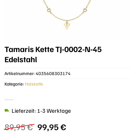
Tamaris Kette TJ-0002-N-45
Edelstahl
Artikelnummer:
4035608303174
Kategorie:
Halskette
Lieferzeit: 1-3 Werktage
Ursprünglicher
Aktueller
89,95
€
99,95
€