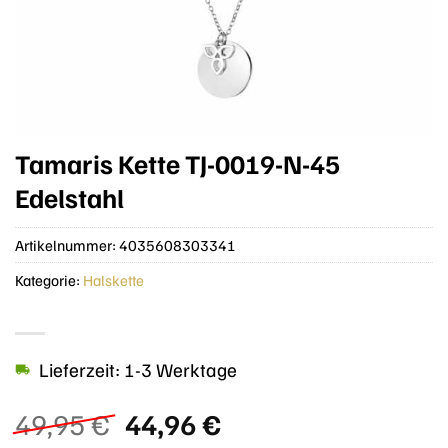
Tamaris Kette TJ-0019-N-45
Edelstahl
Artikelnummer:
4035608303341
Kategorie:
Halskette
Lieferzeit: 1-3 Werktage
Ursprünglicher
Aktueller
49,95
€
44,96
€