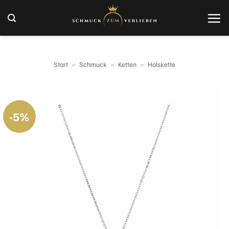
Zum
Inhalt
springen
Start
»
Schmuck
»
Ketten
»
Halskette
-5%