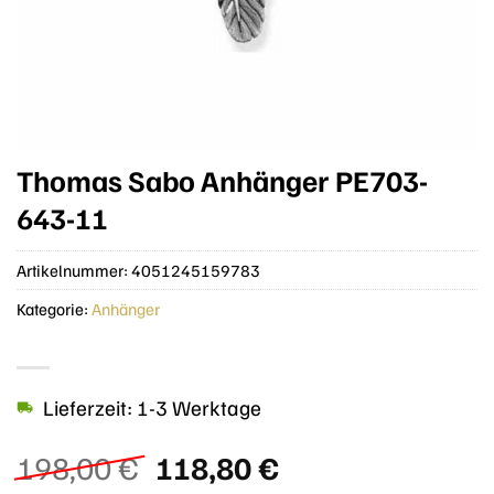
Thomas Sabo Anhänger PE703-
643-11
Artikelnummer:
4051245159783
Kategorie:
Anhänger
Lieferzeit: 1-3 Werktage
Ursprünglicher
Aktueller
198,00
€
118,80
€