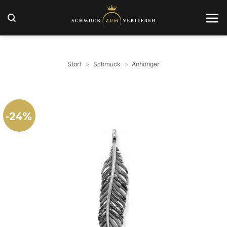
Zum
Inhalt
springen
Start
»
Schmuck
»
Anhänger
-24%