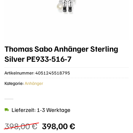
Thomas Sabo Anhänger Sterling
Silver PE933-516-7
Artikelnummer:
4051245518795
Kategorie:
Anhänger
Lieferzeit: 1-3 Werktage
Ursprünglicher
Aktueller
398,00
€
398,00
€