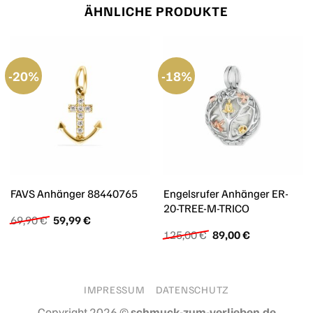
ÄHNLICHE PRODUKTE
-20%
-18%
Engelsrufer Anhänger ER-
FAVS Anhänger 88440765
20-TREE-M-TRICO
Ursprünglicher
Aktueller
69,90
€
59,99
€
Preis
Preis
Ursprünglicher
Aktueller
125,00
€
89,00
€
war:
ist:
Preis
Preis
69,90 €
59,99 €.
war:
ist:
125,00 €
89,00 €.
IMPRESSUM
DATENSCHUTZ
Copyright 2026 ©
schmuck-zum-verlieben.de