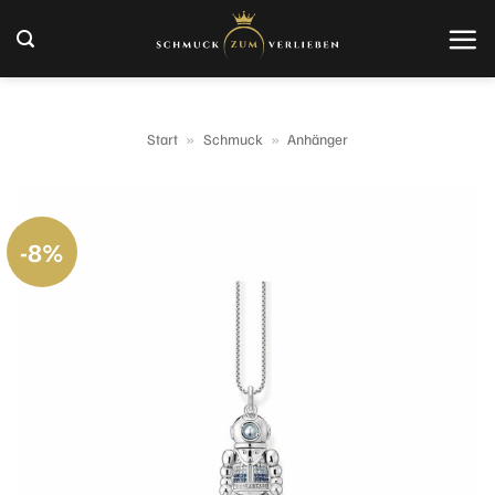
Zum
Inhalt
springen
Start
»
Schmuck
»
Anhänger
-8%