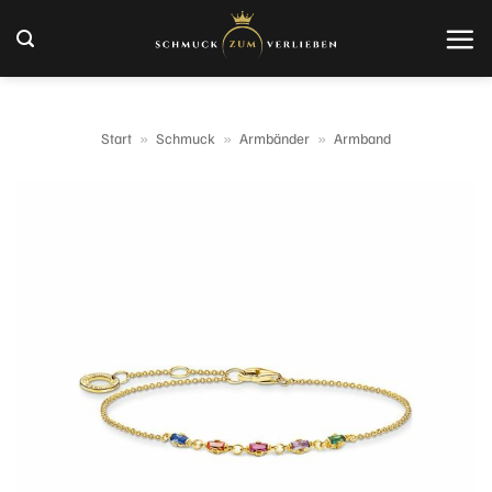
Zum
Inhalt
springen
Start
»
Schmuck
»
Armbänder
»
Armband