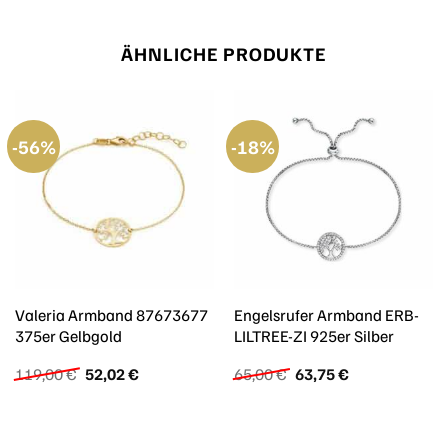
ÄHNLICHE PRODUKTE
-56%
-18%
Valeria Armband 87673677
Engelsrufer Armband ERB-
375er Gelbgold
LILTREE-ZI 925er Silber
Ursprünglicher
Aktueller
Ursprünglicher
Aktueller
119,00
€
52,02
€
65,00
€
63,75
€
Preis
Preis
Preis
Preis
war:
ist:
war:
ist:
119,00 €
52,02 €.
65,00 €
63,75 €.