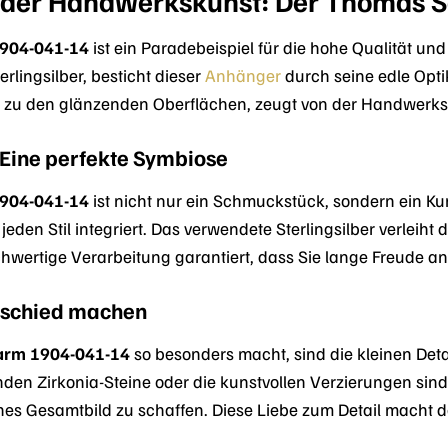
 der Handwerkskunst: Der Thomas S
904-041-14
ist ein Paradebeispiel für die hohe Qualität un
terlingsilber, besticht dieser
Anhänger
durch seine edle Optik
in zu den glänzenden Oberflächen, zeugt von der Handwerksk
 Eine perfekte Symbiose
904-041-14
ist nicht nur ein Schmuckstück, sondern ein Kun
jeden Stil integriert. Das verwendete Sterlingsilber verleih
chwertige Verarbeitung garantiert, dass Sie lange Freude
erschied machen
arm 1904-041-14
so besonders macht, sind die kleinen Det
rnden Zirkonia-Steine oder die kunstvollen Verzierungen si
ches Gesamtbild zu schaffen. Diese Liebe zum Detail macht 