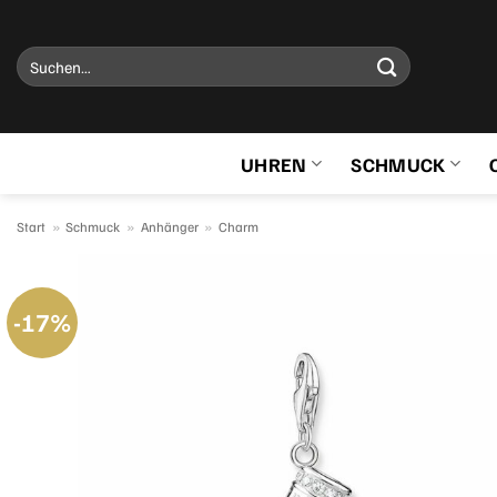
Zum
Inhalt
Suchen
springen
nach:
UHREN
SCHMUCK
Start
»
Schmuck
»
Anhänger
»
Charm
-17%