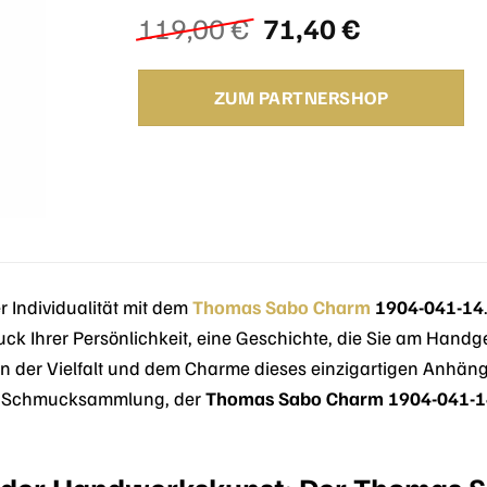
Ursprünglicher
Aktueller
119,00
€
71,40
€
Preis
Preis
war:
ist:
ZUM PARTNERSHOP
119,00 €
71,40 €.
 Individualität mit dem
Thomas Sabo
Charm
1904-041-14
ruck Ihrer Persönlichkeit, eine Geschichte, die Sie am Hand
on der Vielfalt und dem Charme dieses einzigartigen Anhäng
en Schmucksammlung, der
Thomas Sabo Charm 1904-041-1