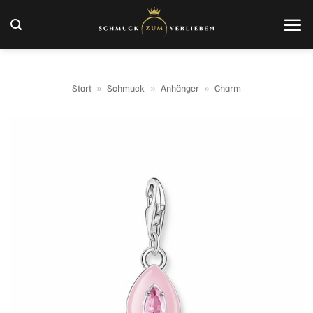
Zum
Inhalt
springen
Start
»
Schmuck
»
Anhänger
»
Charm