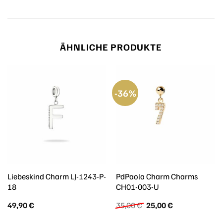
ÄHNLICHE PRODUKTE
-36%
Liebeskind Charm LJ-1243-P-
PdPaola Charm Charms
18
CH01-003-U
Ursprünglicher
Aktueller
49,90
€
35,00
€
25,00
€
Preis
Preis
war:
ist: