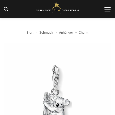
Zum
Inhalt
springen
Start
»
Schmuck
»
Anhänger
»
Charm