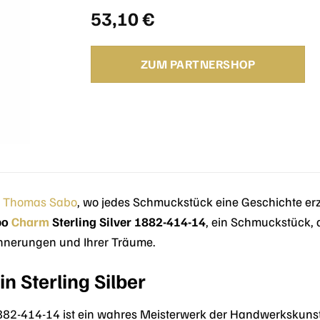
53,10
€
ZUM PARTNERSHOP
n
Thomas Sabo
, wo jedes Schmuckstück eine Geschichte erzä
bo
Charm
Sterling Silver 1882-414-14
, ein Schmuckstück, d
Erinnerungen und Ihrer Träume.
n Sterling Silber
2-414-14 ist ein wahres Meisterwerk der Handwerkskunst.