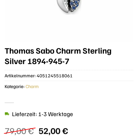
Thomas Sabo Charm Sterling
Silver 1894-945-7
Artikelnummer:
4051245518061
Kategorie:
Charm
Lieferzeit: 1-3 Werktage
Ursprünglicher
Aktueller
79,00
€
52,00
€