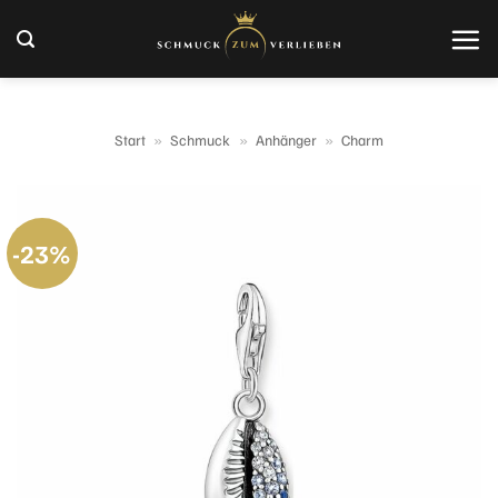
Zum
Inhalt
springen
Start
»
Schmuck
»
Anhänger
»
Charm
-23%