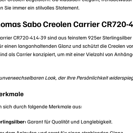
 Sie immer ein stilvolles Statement.
homas Sabo Creolen Carrier CR720-
rier CR720-414-39 sind aus feinstem 925er Sterlingsilber 
t für einen langanhaltenden Glanz und schützt die Creolen 
 sind als Carrier konzipiert, um mit einer Vielzahl von Anh
unverwechselbaren Look, der Ihre Persönlichkeit widerspiegel
merkmale
en sich durch folgende Merkmale aus:
lingsilber:
Garant für Qualität und Langlebigkeit.
or dem Anlaufen und sorgt für einen strahlenden Glanz.