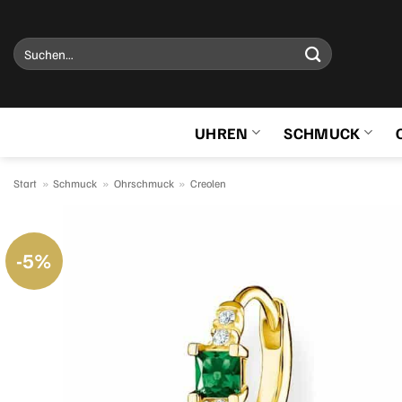
Zum
Inhalt
Suchen
springen
nach:
UHREN
SCHMUCK
Start
»
Schmuck
»
Ohrschmuck
»
Creolen
-5%