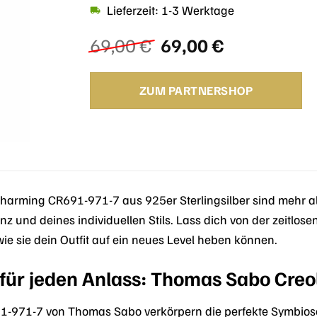
Lieferzeit: 1-3 Werktage
Ursprünglicher
Aktueller
69,00
€
69,00
€
Preis
Preis
war:
ist:
ZUM PARTNERSHOP
69,00 €
69,00 €.
harming CR691-971-7 aus 925er Sterlingsilber sind mehr al
anz und deines individuellen Stils. Lass dich von der zeitl
e sie dein Outfit auf ein neues Level heben können.
z für jeden Anlass: Thomas Sabo Cr
1-971-7 von Thomas Sabo verkörpern die perfekte Symbios