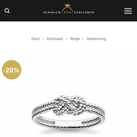
Zum
Inhalt
springen
Start
»
Schmuck
»
Ringe
»
Damenring
-20%