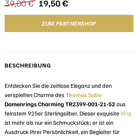
Ursprünglicher
Aktueller
39,00
€
19,50
€
Preis
Preis
war:
ist:
ZUM PARTNERSHOP
39,00 €
19,50 €.
BESCHREIBUNG
Entdecken Sie die zeitlose Eleganz und den
verspielten Charme des
Thomas Sabo
Damenrings Charming TR2399-001-21-52
aus
feinstem 925er Sterlingsilber. Dieser exquisite
Ring
ist mehr als nur ein Schmuckstück; er ist ein
Ausdruck Ihrer Persönlichkeit, ein Begleiter für