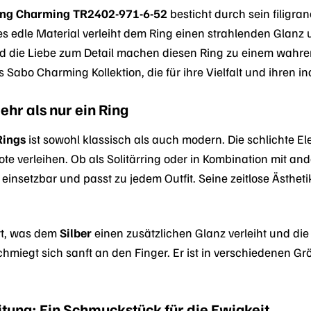
ng Charming TR2402-971-6-52
besticht durch sein filigra
es edle Material verleiht dem Ring einen strahlenden Glanz 
nd die Liebe zum Detail machen diesen Ring zu einem wahre
 Sabo Charming Kollektion, die für ihre Vielfalt und ihren ind
ehr als nur ein Ring
Rings
ist sowohl klassisch als auch modern. Die schlichte E
e verleihen. Ob als Solitärring oder in Kombination mit a
ig einsetzbar und passt zu jedem Outfit. Seine zeitlose Äst
ert, was dem
Silber
einen zusätzlichen Glanz verleiht und die 
iegt sich sanft an den Finger. Er ist in verschiedenen Größ
tung: Ein Schmuckstück für die Ewigkeit