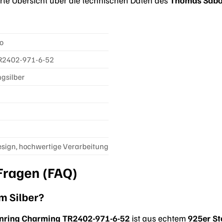
o
R2402-971-6-52
ngsilber
esign, hochwertige Verarbeitung
 Fragen (FAQ)
em Silber?
ring Charming TR2402-971-6-52
ist aus echtem
925er St