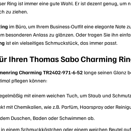
r Ring ist immer eine gute Wahl. Er ist dezent genug, um ni
ch zu ziehen.
ing
im Büro, um Ihrem Business-Outfit eine elegante Note zu
em besonderen Anlass zu glänzen. Oder tragen Sie ihn einfa
ng
ist ein vielseitiges Schmuckstück, das immer passt.
für Ihren Thomas Sabo Charming Ri
enring Charming TR2402-971-6-52
lange seinen Glanz beh
ptimal pflegen können:
 regelmäßig mit einem weichen Tuch, um Staub und Schmutz
t mit Chemikalien, wie z.B. Parfüm, Haarspray oder Reinig
or dem Duschen, Baden oder Schwimmen ab.
 in einem Schmuckkästchen oder einem weichen Beutel auf,