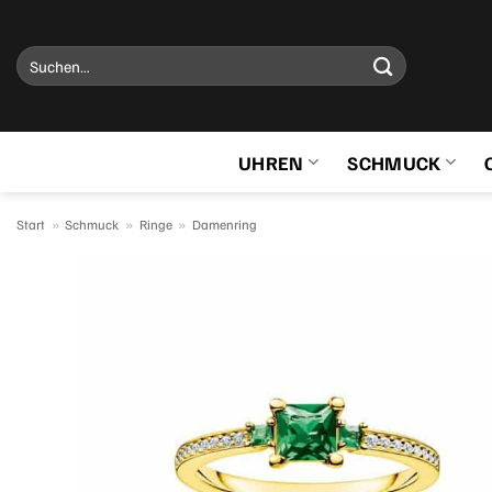
Zum
Inhalt
Suchen
springen
nach:
UHREN
SCHMUCK
Start
»
Schmuck
»
Ringe
»
Damenring