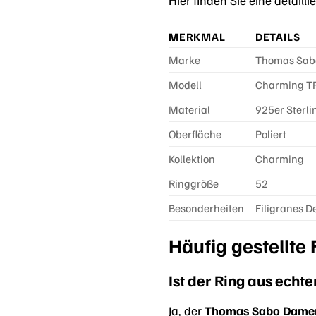
MERKMAL
DETAILS
Marke
Thomas Sab
Modell
Charming T
Material
925er Sterli
Oberfläche
Poliert
Kollektion
Charming
Ringgröße
52
Besonderheiten
Filigranes D
Häufig gestellte
Ist der Ring aus echt
Ja, der
Thomas Sabo Damen