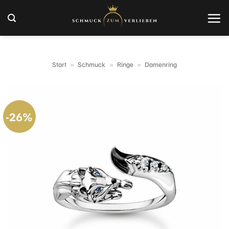
Zum
Inhalt
springen
Start
»
Schmuck
»
Ringe
»
Damenring
-26%