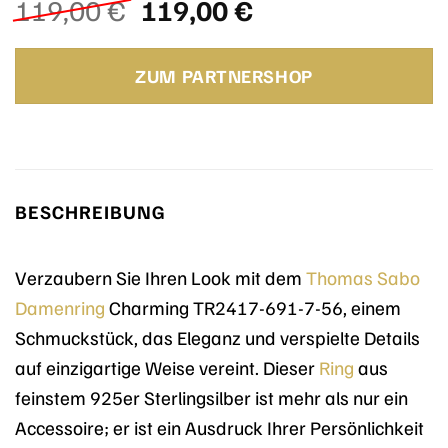
Ursprünglicher
Aktueller
119,00
€
119,00
€
Preis
Preis
war:
ist:
ZUM PARTNERSHOP
119,00 €
119,00 €.
BESCHREIBUNG
Verzaubern Sie Ihren Look mit dem
Thomas Sabo
Damenring
Charming TR2417-691-7-56, einem
Schmuckstück, das Eleganz und verspielte Details
auf einzigartige Weise vereint. Dieser
Ring
aus
feinstem 925er Sterlingsilber ist mehr als nur ein
Accessoire; er ist ein Ausdruck Ihrer Persönlichkeit