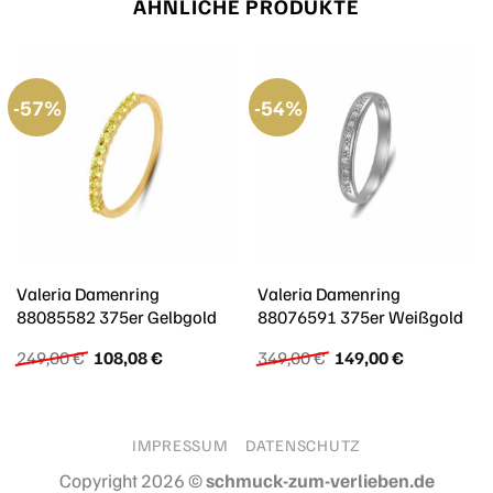
ÄHNLICHE PRODUKTE
-57%
-54%
Valeria Damenring
Valeria Damenring
88085582 375er Gelbgold
88076591 375er Weißgold
Ursprünglicher
Aktueller
Ursprünglicher
Aktueller
249,00
€
108,08
€
349,00
€
149,00
€
Preis
Preis
Preis
Preis
war:
ist:
war:
ist:
249,00 €
108,08 €.
349,00 €
149,00 €.
IMPRESSUM
DATENSCHUTZ
Copyright 2026 ©
schmuck-zum-verlieben.de