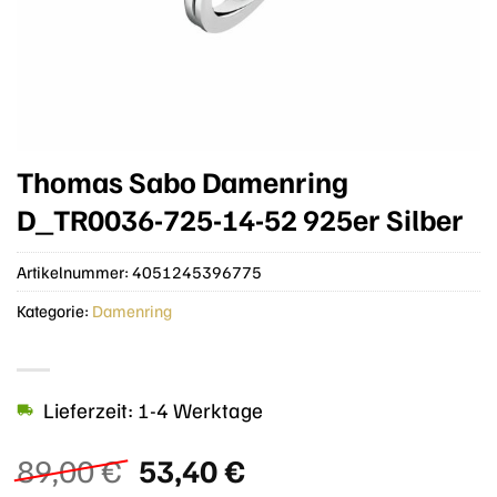
Thomas Sabo Damenring
D_TR0036-725-14-52 925er Silber
Artikelnummer:
4051245396775
Kategorie:
Damenring
Lieferzeit: 1-4 Werktage
Ursprünglicher
Aktueller
89,00
€
53,40
€