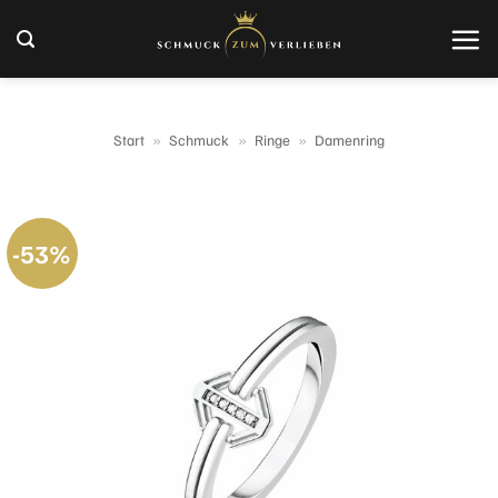
Zum
Inhalt
springen
Start
»
Schmuck
»
Ringe
»
Damenring
-53%