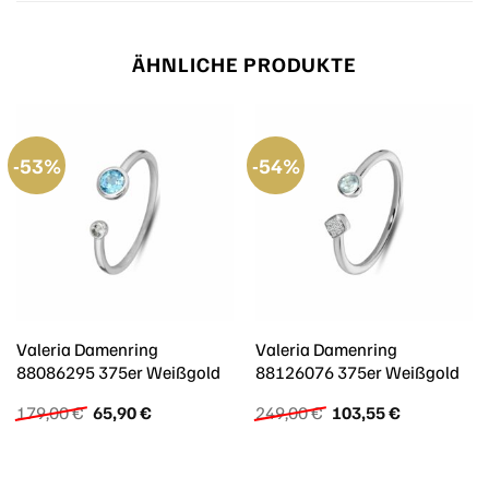
ÄHNLICHE PRODUKTE
-53%
-54%
Valeria Damenring
Valeria Damenring
88086295 375er Weißgold
88126076 375er Weißgold
Ursprünglicher
Aktueller
Ursprünglicher
Aktueller
179,00
€
65,90
€
249,00
€
103,55
€
Preis
Preis
Preis
Preis
war:
ist:
war:
ist:
179,00 €
65,90 €.
249,00 €
103,55 €.