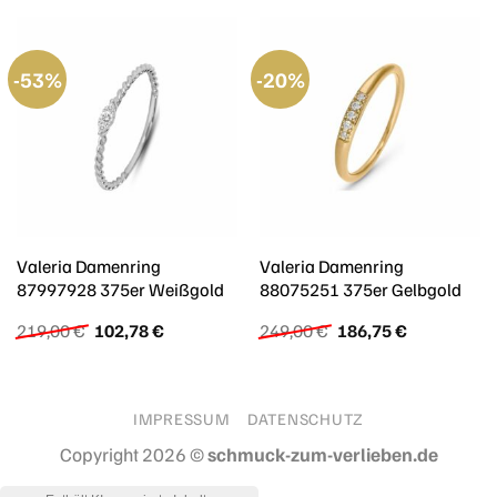
-53%
-20%
Valeria Damenring
Valeria Damenring
87997928 375er Weißgold
88075251 375er Gelbgold
Ursprünglicher
Aktueller
Ursprünglicher
Aktueller
219,00
€
102,78
€
249,00
€
186,75
€
Preis
Preis
Preis
Preis
war:
ist:
war:
ist:
219,00 €
102,78 €.
249,00 €
186,75 €.
IMPRESSUM
DATENSCHUTZ
Copyright 2026 ©
schmuck-zum-verlieben.de