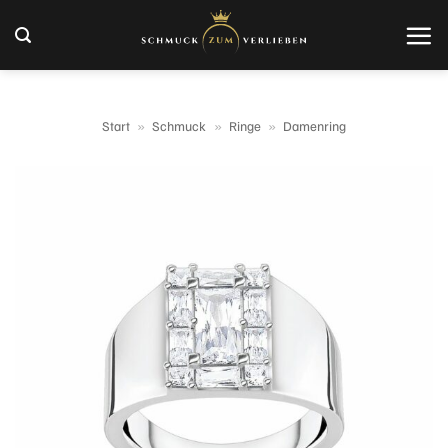
Zum
Inhalt
springen
Start
»
Schmuck
»
Ringe
»
Damenring