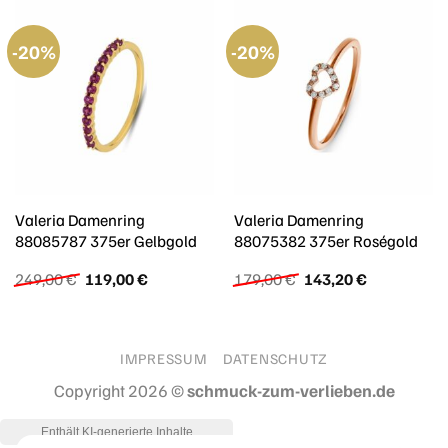
-20%
-20%
Valeria Damenring
Valeria Damenring
88085787 375er Gelbgold
88075382 375er Roségold
Ursprünglicher
Aktueller
Ursprünglicher
Aktueller
249,00
€
119,00
€
179,00
€
143,20
€
Preis
Preis
Preis
Preis
war:
ist:
war:
ist:
249,00 €
119,00 €.
179,00 €
143,20 €.
IMPRESSUM
DATENSCHUTZ
Copyright 2026 ©
schmuck-zum-verlieben.de