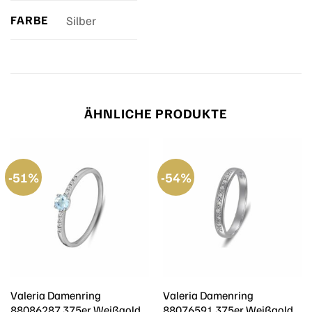
FARBE
Silber
ÄHNLICHE PRODUKTE
-51%
-54%
Valeria Damenring
Valeria Damenring
88086287 375er Weißgold
88076591 375er Weißgold