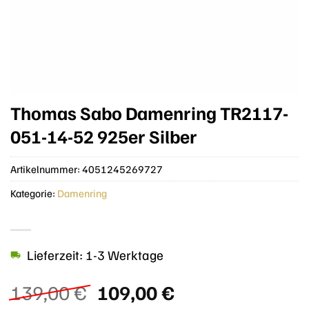
Thomas Sabo Damenring TR2117-
051-14-52 925er Silber
Artikelnummer:
4051245269727
Kategorie:
Damenring
Lieferzeit: 1-3 Werktage
Ursprünglicher
Aktueller
139,00
€
109,00
€