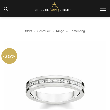
Zum
Inhalt
springen
Start
»
Schmuck
»
Ringe
»
Damenring
-25%