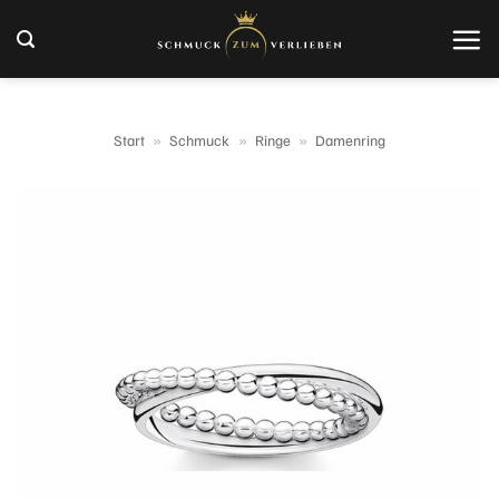
Zum
Inhalt
springen
Start
»
Schmuck
»
Ringe
»
Damenring