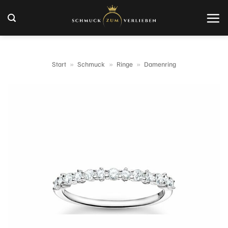
Zum
Inhalt
springen
Start
»
Schmuck
»
Ringe
»
Damenring