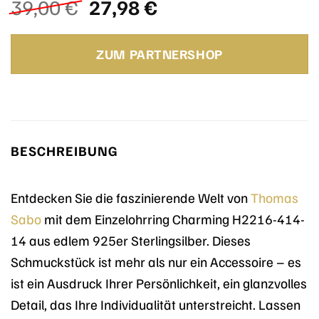
Ursprünglicher
Aktueller
39,00
€
27,98
€
Preis
Preis
war:
ist:
ZUM PARTNERSHOP
39,00 €
27,98 €.
BESCHREIBUNG
Entdecken Sie die faszinierende Welt von
Thomas
Sabo
mit dem Einzelohrring Charming H2216-414-
14 aus edlem 925er Sterlingsilber. Dieses
Schmuckstück ist mehr als nur ein Accessoire – es
ist ein Ausdruck Ihrer Persönlichkeit, ein glanzvolles
Detail, das Ihre Individualität unterstreicht. Lassen