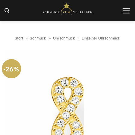
Zum
Inhalt
springen
Start
»
Schmuck
»
Ohrschmuck
»
Einzelner Ohrschmuck
-26%