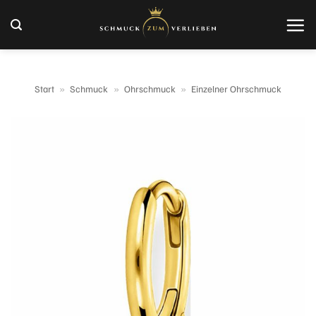
Zum
Inhalt
springen
Start
»
Schmuck
»
Ohrschmuck
»
Einzelner Ohrschmuck