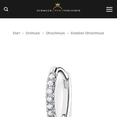
Zum
Inhalt
springen
Start
»
Schmuck
»
Ohrschmuck
»
Einzelner Ohrschmuck