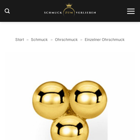
Zum
Inhalt
springen
Start
»
Schmuck
»
Ohrschmuck
»
Einzelner Ohrschmuck