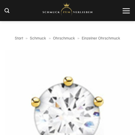
Zum
Inhalt
springen
Start
»
Schmuck
»
Ohrschmuck
»
Einzelner Ohrschmuck