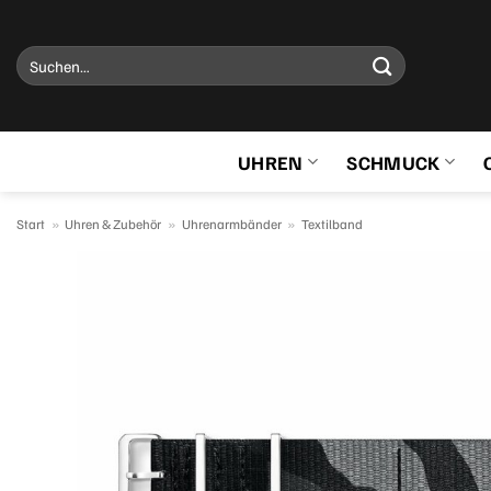
Zum
Inhalt
Suchen
springen
nach:
UHREN
SCHMUCK
Start
»
Uhren & Zubehör
»
Uhrenarmbänder
»
Textilband