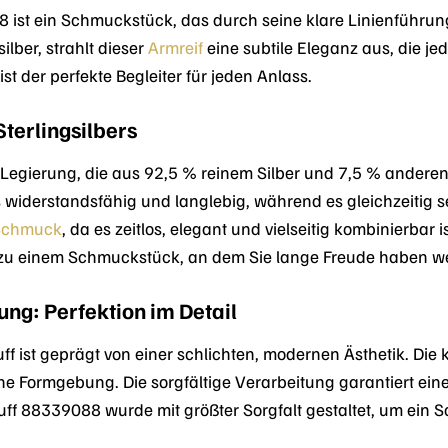
st ein Schmuckstück, das durch seine klare Linienführung
ilber, strahlt dieser
Armreif
eine subtile Eleganz aus, die jed
st der perfekte Begleiter für jeden Anlass.
terlingsilbers
e Legierung, die aus 92,5 % reinem Silber und 7,5 % andere
widerstandsfähig und langlebig, während es gleichzeitig sein
Schmuck
, da es zeitlos, elegant und vielseitig kombinierbar
 zu einem Schmuckstück, an dem Sie lange Freude haben w
ng: Perfektion im Detail
ist geprägt von einer schlichten, modernen Ästhetik. Die kl
sche Formgebung. Die sorgfältige Verarbeitung garantiert e
ff 88339088 wurde mit größter Sorgfalt gestaltet, um ein S