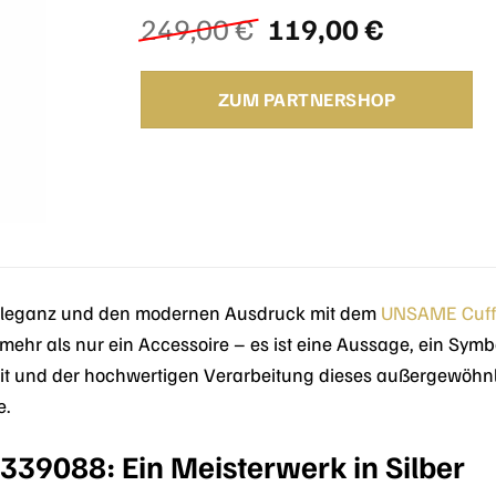
Ursprünglicher
Aktuelle
249,00
€
119,00
€
Preis
Preis
war:
ist:
ZUM PARTNERSHOP
249,00 €
119,00 €
e Eleganz und den modernen Ausdruck mit dem
UNSAME
Cuff
mehr als nur ein Accessoire – es ist eine Aussage, ein Symbol
it und der hochwertigen Verarbeitung dieses außergewöhnl
e.
39088: Ein Meisterwerk in Silber