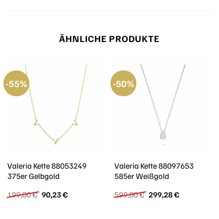
ÄHNLICHE PRODUKTE
-55%
-50%
Valeria Kette 88053249
Valeria Kette 88097653
375er Gelbgold
585er Weißgold
Ursprünglicher
Aktueller
Ursprünglicher
Aktueller
199,00
€
90,23
€
599,00
€
299,28
€
Preis
Preis
Preis
Preis
war:
ist:
war:
ist:
199,00 €
90,23 €.
599,00 €
299,28 €.