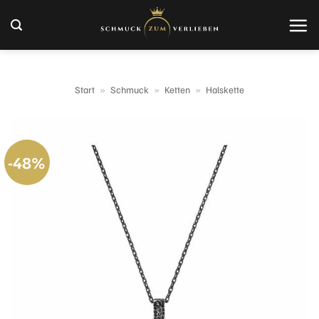
Zum
Inhalt
springen
Start
»
Schmuck
»
Ketten
»
Halskette
-48%