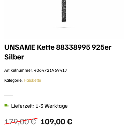
UNSAME Kette 88338995 925er
Silber
Artikelnummer:
4064721969417
Kategorie:
Halskette
Lieferzeit: 1-3 Werktage
Ursprünglicher
Aktueller
179,00
€
109,00
€