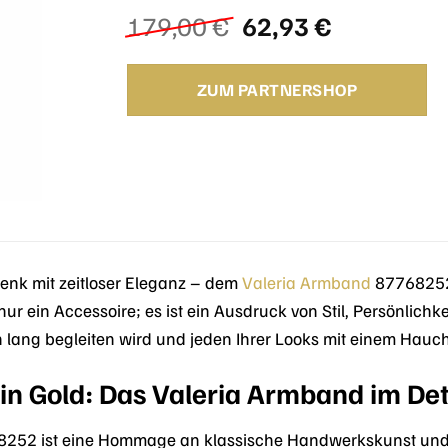
Ursprünglicher
Aktueller
179,00
€
62,93
€
Preis
Preis
war:
ist:
ZUM PARTNERSHOP
179,00 €
62,93 €.
enk mit zeitloser Eleganz – dem
Valeria
Armband
87768252 
ur ein Accessoire; es ist ein Ausdruck von Stil, Persönlich
 lang begleiten wird und jeden Ihrer Looks mit einem Hauch
in Gold: Das Valeria Armband im Det
252 ist eine Hommage an klassische Handwerkskunst und m