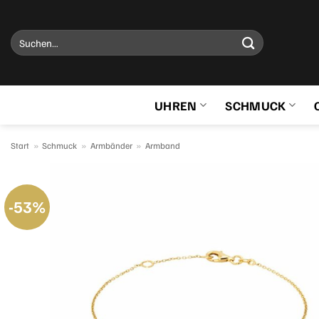
Zum
Inhalt
Suchen
springen
nach:
UHREN
SCHMUCK
Start
»
Schmuck
»
Armbänder
»
Armband
-53%