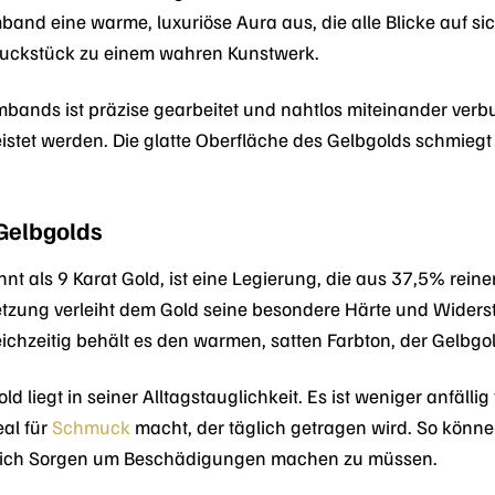
mband eine warme, luxuriöse Aura aus, die alle Blicke auf si
uckstück zu einem wahren Kunstwerk.
rmbands ist präzise gearbeitet und nahtlos miteinander v
stet werden. Die glatte Oberfläche des Gelbgolds schmiegt s
Gelbgolds
t als 9 Karat Gold, ist eine Legierung, die aus 37,5% rein
tzung verleiht dem Gold seine besondere Härte und Widers
leichzeitig behält es den warmen, satten Farbton, der Gelbgo
ld liegt in seiner Alltagstauglichkeit. Es ist weniger anfäll
eal für
Schmuck
macht, der täglich getragen wird. So könn
 sich Sorgen um Beschädigungen machen zu müssen.