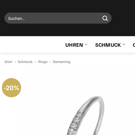
Zum
Inhalt
Suchen
springen
nach:
UHREN
SCHMUCK
Start
»
Schmuck
»
Ringe
»
Damenring
-20%