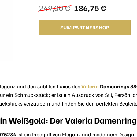
Ursprünglicher
Aktuelle
249,00
€
186,75
€
Preis
Preis
war:
ist:
ZUM PARTNERSHOP
249,00 €
186,75 €
 Eleganz und den subtilen Luxus des
Valeria
Damenrings 8
nur ein Schmuckstück; er ist ein Ausdruck von Stil, Persönli
ckstücks verzaubern und finden Sie den perfekten Begleiter
 in Weißgold: Der Valeria Damenring
075234
ist ein Inbegriff von Eleganz und modernem Design.