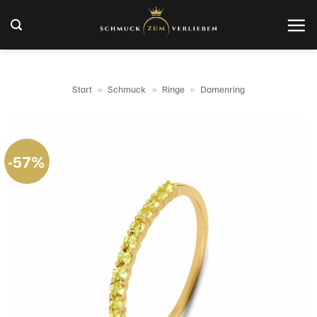
Zum
Inhalt
springen
Start
»
Schmuck
»
Ringe
»
Damenring
-57%