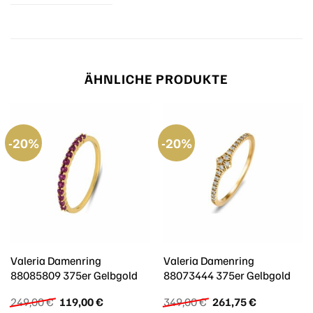
ÄHNLICHE PRODUKTE
-20%
-20%
Valeria Damenring
Valeria Damenring
88085809 375er Gelbgold
88073444 375er Gelbgold
Ursprünglicher
Aktueller
Ursprünglicher
Aktueller
249,00
€
119,00
€
349,00
€
261,75
€
Preis
Preis
Preis
Preis