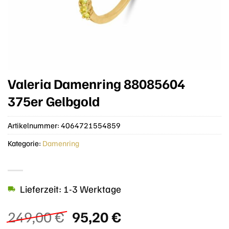
Valeria Damenring 88085604
375er Gelbgold
Artikelnummer:
4064721554859
Kategorie:
Damenring
Lieferzeit: 1-3 Werktage
Ursprünglicher
Aktueller
249,00
€
95,20
€