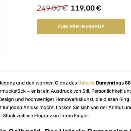
Ursprünglicher
Aktuelle
249,00
€
119,00
€
Preis
Preis
war:
ist:
ZUM PARTNERSHOP
249,00 €
119,00 €
e Eleganz und den warmen Glanz des
Valeria
Damenrings 8
hmuckstück – er ist ein Ausdruck von Stil, Persönlichkeit u
esign und hochwertiger Handwerkskunst, die diesen Ring z
t für jeden Anlass macht. Lassen Sie sich von der Anmut 
n Stück zeitlose Eleganz an Ihrem Finger.