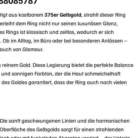
g 88085787
rtigt aus kostbarem
375er Gelbgold
, strahlt dieser Ring
erleiht dem Ring nicht nur seinen luxuriösen Glanz,
Rings ist klassisch und zeitlos, wodurch er sich
Ob im Alltag, im Büro oder bei besonderen Anlässen –
 Hauch von Glamour.
s reinem Gold. Diese Legierung bietet die perfekte Balance
 und sonnigen Farbton, der die Haut schmeichelhaft
 des Goldes garantiert, dass der Ring auch nach vielen
et. Die sanft geschwungenen Linien und die harmonischen
 Oberfläche des Gelbgolds sorgt für einen strahlenden
tisch oder mit funkelnden Akzenten verziert – der Valeria