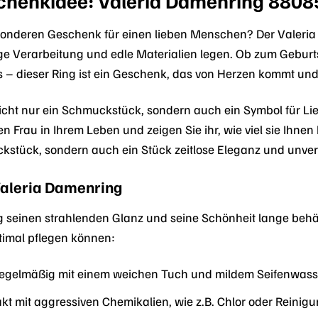
schenkidee: Valeria Damenring 880
nderen Geschenk für einen lieben Menschen? Der Valeria Da
ige Verarbeitung und edle Materialien legen. Ob zum Gebur
– dieser Ring ist ein Geschenk, das von Herzen kommt und f
nicht nur ein Schmuckstück, sondern auch ein Symbol für 
n Frau in Ihrem Leben und zeigen Sie ihr, wie viel sie Ihne
stück, sondern auch ein Stück zeitlose Eleganz und unver
 Valeria Damenring
seinen strahlenden Glanz und seine Schönheit lange behält, i
ptimal pflegen können:
 regelmäßig mit einem weichen Tuch und mildem Seifenwass
t mit aggressiven Chemikalien, wie z.B. Chlor oder Reinigu