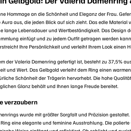
 in Gelbgold: Der Valeria Damenrin
eine Hommage an die Schönheit und Eleganz der Frau. Gefe
ura aus, die jeden Blick auf sich zieht. Das edle Material v
e lange Lebensdauer und Wertbeständigkeit. Das Design des 
mlung einfügt und zu jedem Outfit getragen werden kann. 
streicht Ihre Persönlichkeit und verleiht Ihrem Look einen
em der Valeria Damenring gefertigt ist, besteht zu 37,5% au
keit und Wert. Das Gelbgold verleiht dem Ring einen warmen
liche Schönheit der Trägerin hervorhebt. Die hohe Qualität
glichen Glanz behält und Ihnen lange Freude bereitet.
ie verzaubern
amenrings wurde mit größter Sorgfalt und Präzision gestalt
Ring eine elegante und feminine Ausstrahlung. Die polierte
gische Weise einfängt und reflektiert. Ob schlicht und puris