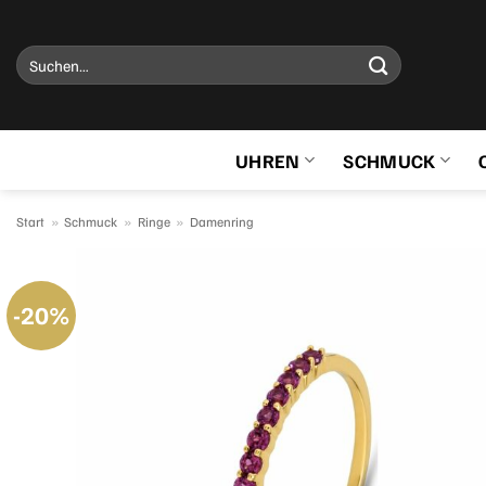
Zum
Inhalt
Suchen
springen
nach:
UHREN
SCHMUCK
Start
»
Schmuck
»
Ringe
»
Damenring
-20%