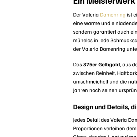
Ein Meisterwerk
Der Valeria
Damenring
ist 
eine warme und einladende A
sondern garantiert auch ein
mühelos in jede Schmucksam
der Valeria Damenring unter
Das
375er Gelbgold
, aus d
zwischen Reinheit, Haltbar
umschmeichelt und die natür
Jahren noch seinen ursprün
Design und Details, d
Jedes Detail des Valeria D
Proportionen verleihen dem 
Glanz, der das Licht auf ma