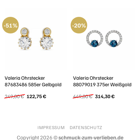
-51%
-20%
Valeria Ohrstecker
Valeria Ohrstecker
87683486 585er Gelbgold
88079019 375er Weißgold
Ursprünglicher
Aktueller
Ursprünglicher
Aktueller
249,00
€
122,75
€
449,00
€
314,30
€
Preis
Preis
Preis
Preis
war:
ist:
war:
ist:
249,00 €
122,75 €.
449,00 €
314,30 €.
IMPRESSUM
DATENSCHUTZ
Copyright 2026 ©
schmuck-zum-verlieben.de