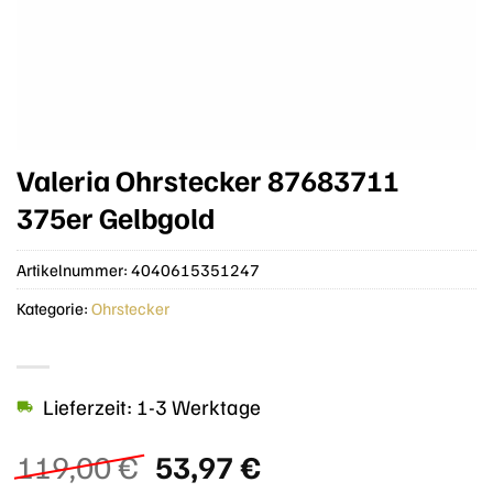
Valeria Ohrstecker 87683711
375er Gelbgold
Artikelnummer:
4040615351247
Kategorie:
Ohrstecker
Lieferzeit: 1-3 Werktage
Ursprünglicher
Aktueller
119,00
€
53,97
€