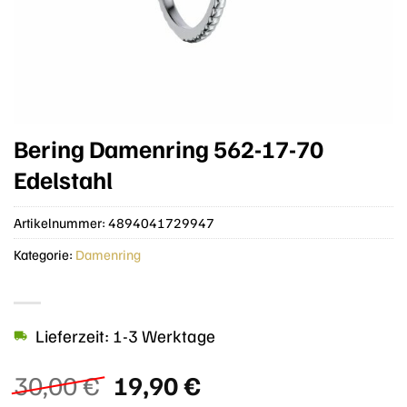
Bering Damenring 562-17-70
Edelstahl
Artikelnummer:
4894041729947
Kategorie:
Damenring
Lieferzeit: 1-3 Werktage
Ursprünglicher
Aktueller
30,00
€
19,90
€