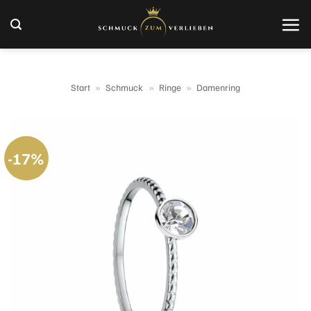
Zum
Inhalt
springen
Start
»
Schmuck
»
Ringe
»
Damenring
-17%