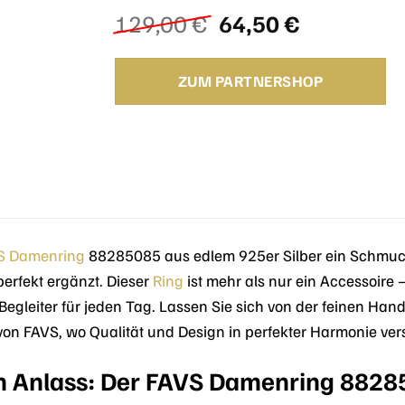
Ursprünglicher
Aktueller
129,00
€
64,50
€
Preis
Preis
war:
ist:
ZUM PARTNERSHOP
129,00 €
64,50 €.
S
Damenring
88285085 aus edlem 925er Silber ein Schmucks
 perfekt ergänzt. Dieser
Ring
ist mehr als nur ein Accessoire –
n Begleiter für jeden Tag. Lassen Sie sich von der feinen 
 von FAVS, wo Qualität und Design in perfekter Harmonie ve
den Anlass: Der FAVS Damenring 882