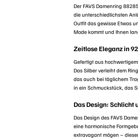
Der FAVS Damenring 8828508
die unterschiedlichsten Anl
Outfit das gewisse Etwas und
Mode kommt und Ihnen lang
Zeitlose Eleganz in 9
Gefertigt aus hochwertigem 
Das Silber verleiht dem Rin
das auch bei täglichem Trag
in ein Schmuckstück, das Si
Das Design: Schlicht 
Das Design des FAVS Damenr
eine harmonische Formgebung
extravagant mögen – dieser R