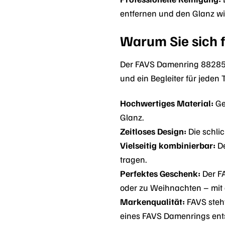
entfernen und den Glanz wi
Warum Sie sich 
Der FAVS Damenring 88285085
und ein Begleiter für jeden 
Hochwertiges Material:
Gef
Glanz.
Zeitloses Design:
Die schlic
Vielseitig kombinierbar:
De
tragen.
Perfektes Geschenk:
Der FA
oder zu Weihnachten – mit d
Markenqualität:
FAVS steht
eines FAVS Damenrings entsc