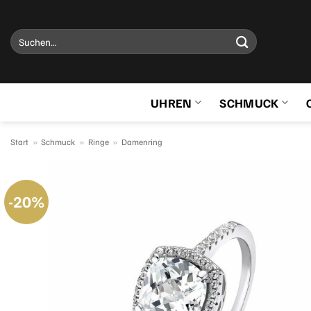
Zum
Inhalt
Suchen
springen
nach:
UHREN
SCHMUCK
Start
»
Schmuck
»
Ringe
»
Damenring
-20%