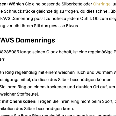
gen:
Wählen Sie eine passende Silberkette oder
Ohrringe
, 
ne Schmuckstücke gleichzeitig zu tragen, da dies schnell ü
FAVS Damenring passt zu nahezu jedem Outfit. Ob zum ele
ng verleiht Ihrem Stil das gewisse Etwas.
s FAVS Damenrings
285085 lange seinen Glanz behält, ist eine regelmäßige Pfle
en:
ren Ring regelmäßig mit einem weichen Tuch und warmem Wa
einigungsmittel, da diese das Silber beschädigen können.
e Ihren Ring an einem trockenen und dunklen Ort auf, um i
eicher Stoffbeutel.
 mit Chemikalien:
Tragen Sie Ihren Ring nicht beim Sport, 
ikalien das Silber beschädigen kann.
assen Sie Ihren Ring regelmäßig von einem Juwelier profe