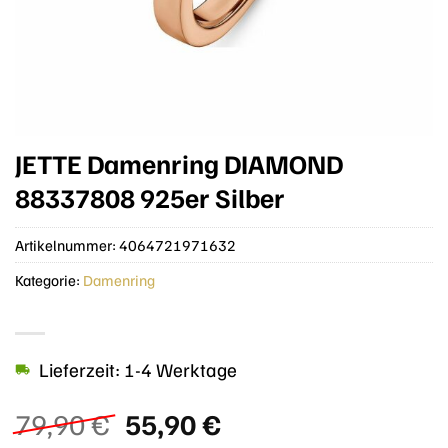
JETTE Damenring DIAMOND
88337808 925er Silber
Artikelnummer:
4064721971632
Kategorie:
Damenring
Lieferzeit: 1-4 Werktage
Ursprünglicher
Aktueller
79,90
€
55,90
€