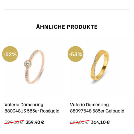
ÄHNLICHE PRODUKTE
-52%
-53%
Valeria Damenring
Valeria Damenring
88034813 585er Roségold
88097548 585er Gelbgold
Ursprünglicher
Aktueller
Ursprünglicher
Aktueller
599,00
€
359,40
€
699,00
€
314,10
€
Preis
Preis
Preis
Preis
war:
ist:
war:
ist: