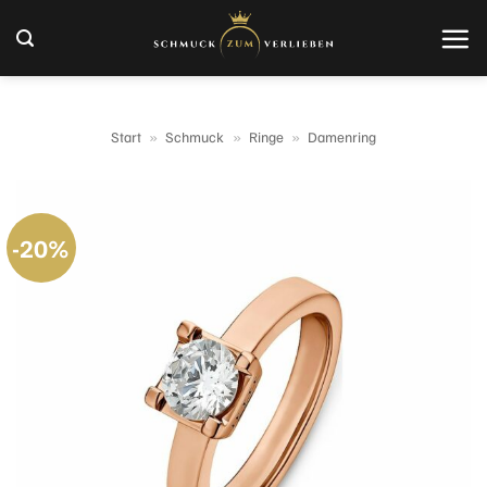
Zum
Inhalt
springen
Start
»
Schmuck
»
Ringe
»
Damenring
-20%