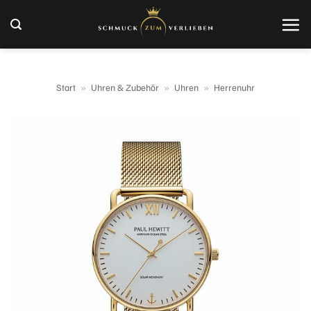
Zum
Inhalt
springen
Start
»
Uhren & Zubehör
»
Uhren
»
Herrenuhr