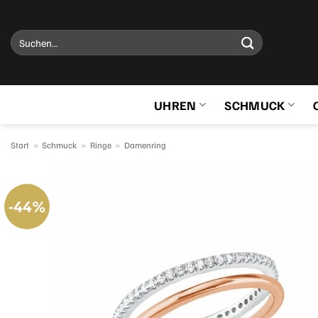
Zum
Inhalt
Suchen
springen
nach:
UHREN
SCHMUCK
Start
»
Schmuck
»
Ringe
»
Damenring
-44%