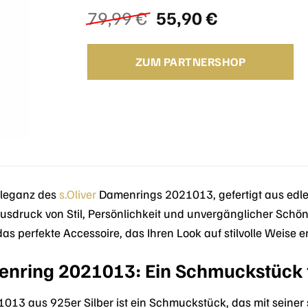
Ursprünglicher
Aktueller
79,99
€
55,90
€
Preis
Preis
war:
ist:
ZUM PARTNERSHOP
79,99 €
55,90 €.
 Eleganz des
s.Oliver
Damenrings 2021013, gefertigt aus edle
usdruck von Stil, Persönlichkeit und unvergänglicher Schön
as perfekte Accessoire, das Ihren Look auf stilvolle Weise e
menring 2021013: Ein Schmuckstück
013 aus 925er Silber ist ein Schmuckstück, das mit seiner