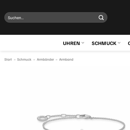
Zum
Inhalt
Suchen
springen
nach:
UHREN
SCHMUCK
Start
»
Schmuck
»
Armbänder
»
Armband