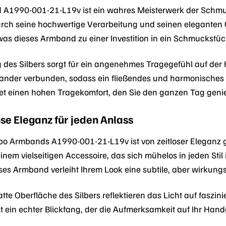
990-001-21-L19v ist ein wahres Meisterwerk der Schmuckku
ch seine hochwertige Verarbeitung und seinen eleganten Gla
was dieses Armband zu einer Investition in ein Schmuckstüc
g des Silbers sorgt für ein angenehmes Tragegefühl auf der 
inander verbunden, sodass ein fließendes und harmonisches
et einen hohen Tragekomfort, den Sie den ganzen Tag gen
ose Eleganz für jeden Anlass
 Armbands A1990-001-21-L19v ist von zeitloser Eleganz gep
em vielseitigen Accessoire, das sich mühelos in jeden Stil i
s Armband verleiht Ihrem Look eine subtile, aber wirkungsv
latte Oberfläche des Silbers reflektieren das Licht auf fas
t ein echter Blickfang, der die Aufmerksamkeit auf Ihr Handg